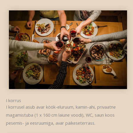
I korrus
I korrusel asub avar köök-eluruum, kamin-ahi, privaatne
magamistuba (1 x 160 cm laiune voodi), WC, saun koos
pesemis- ja eesruumiga, avar päikeseterrass.