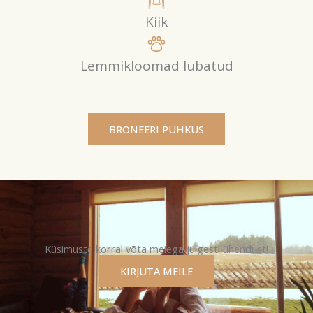
Kiik
Lemmikloomad lubatud
BRONEERI PUHKUS
Küsimuste korral võta meiega julgesti ühendust!
KIRJUTA MEILE