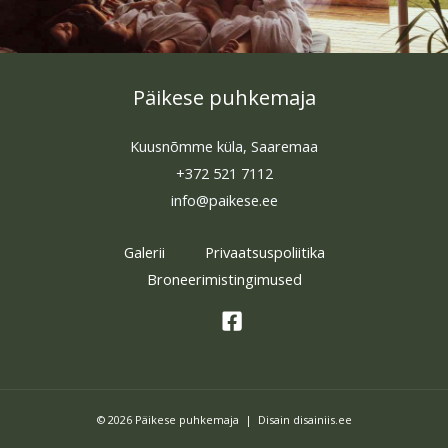
Päikese puhkemaja
Kuusnõmme küla, Saaremaa
+372 521 7112
info@paikese.ee
Galerii
Privaatsuspoliitika
Broneerimistingimused
© 2026 Päikese puhkemaja | Disain
disainiis.ee