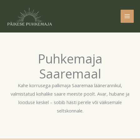
Skip
to
content
Puhkemaja
Saaremaal
Kahe korrusega palkmaja Saaremaa läänerannikul,
valmistatud kohalike saare meeste poolt. Avar, hubane ja
looduse keskel – sobib hästi perele või väiksemale
seltskonnale.