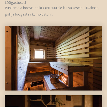
Lõõgastused
Puhkemaja hoovis on kiik (nii suurele kui väikesele), liivakast,
grill ja lõõgastav kümblustünn.