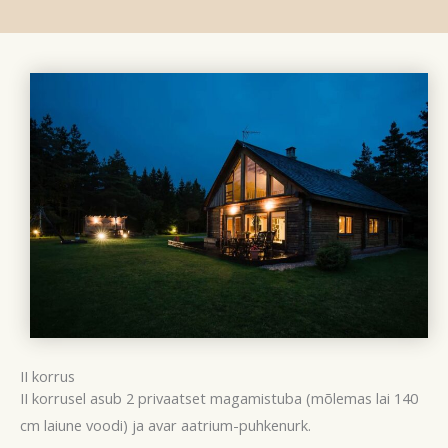
II korrus
II korrusel asub 2 privaatset magamistuba (mõlemas lai 140
cm laiune voodi) ja avar aatrium-puhkenurk.